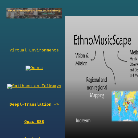
Virtual Environments
Deepl-Translation =>
Opac BSB