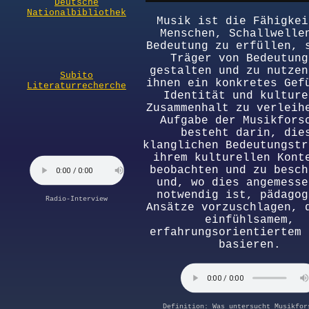
Deutsche
Nationalbibliothek
Musik ist die Fähigkei
Menschen, Schallwelle
Bedeutung zu erfüllen, 
Träger von Bedeutung
gestalten und zu nutzen
Subito
ihnen ein konkretes Gef
Literaturrecherche
Identität und kulture
Zusammenhalt zu verleih
Aufgabe der Musikfors
besteht darin, die
klanglichen Bedeutungstr
ihrem kulturellen Kont
beobachten und zu besch
und, wo dies angemesse
notwendig ist, pädagog
Radio-Interview
Ansätze vorzuschlagen, 
einfühlsamem,
erfahrungsorientiertem 
basieren.
Definition: Was untersucht Musikfor